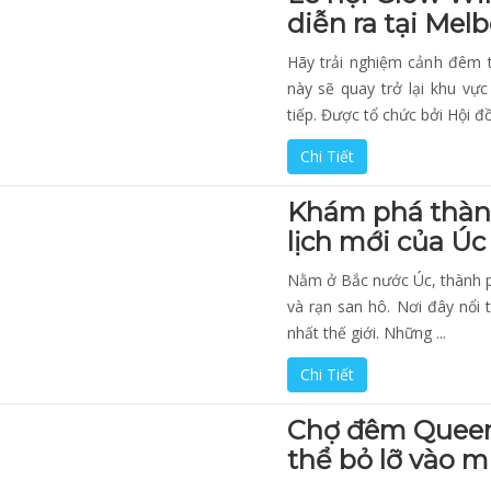
diễn ra tại Mel
Hãy trải nghiệm cảnh đêm tu
này sẽ quay trở lại khu v
tiếp. Được tổ chức bởi Hội đồ
Chi Tiết
Khám phá thành
lịch mới của Úc
Nằm ở Bắc nước Úc, thành p
và rạn san hô. Nơi đây nổi 
nhất thế giới. Những ...
Chi Tiết
Chợ đêm Queen 
thể bỏ lỡ vào 