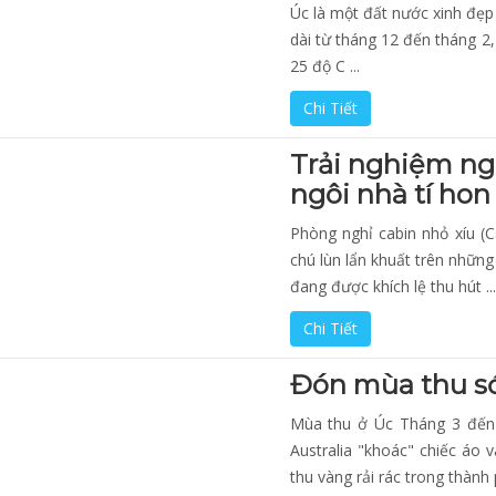
Úc là một đất nước xinh đẹp
dài từ tháng 12 đến tháng 2,
25 độ C ...
Chi Tiết
Trải nghiệm ng
ngôi nhà tí hon
Phòng ngh‎ỉ cabin nhỏ xíu (
chú lùn lẩn khuất trên nhữn
đang được khích lệ thu hú‎t ...
Chi Tiết
Đón mùa thu sớ
Mùa thu ở Úc Tháng 3 đến 
Australia "khoác" chiếc áo
thu vàng rải rác trong thành p