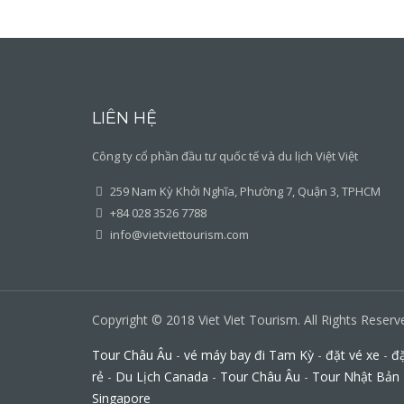
LIÊN HỆ
Công ty cổ phần đầu tư quốc tế và du lịch Việt Việt
259 Nam Kỳ Khởi Nghĩa, Phường 7, Quận 3, TPHCM
+84 028 3526 7788
info@vietviettourism.com
Copyright © 2018 Viet Viet Tourism. All Rights Reserv
Tour Châu Âu
-
vé máy bay đi Tam Kỳ
-
đặt vé xe
-
đặ
rẻ
-
Du Lịch Canada
-
Tour Châu Âu
-
Tour Nhật Bản
Singapore