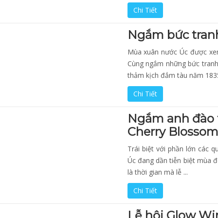
Chi Tiết
Ngắm bức tran
Mùa xuân nước Úc được xem
Cùng ngắm những bức tranh 
thảm kịch đắm tàu năm 1835,
Chi Tiết
Ngắm anh đào t
Cherry Blossom 
Trái biệt với phần lớn các q
Úc đang dần tiễn biệt mùa 
là thời gian mà lễ ...
Chi Tiết
Lễ hội Glow Win