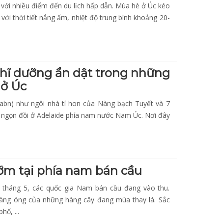
 với nhiều điểm đến du lịch hấp dẫn. Mùa hè ở Úc kéo
 với thời tiết nắng ấm, nhiệt độ trung bình khoảng 20-
hĩ dưỡng ẩn dật trong những
 ở Úc
Cabn) như ngôi nhà tí hon của Nàng bạ‎ch Tuyết và 7
g ngọn đồi ở Adelaide phía nam nước Nam Úc. Nơi đây
m tại phía nam bán cầu
tháng 5, các quốc gia Nam bán cầu đang vào thu.
 vàng óng của những hàng cây đang mùa thay lá. Sắc
hố, ...