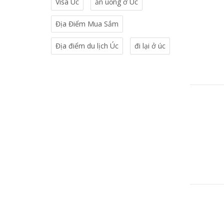
Visa Úc
ăn uống ở Úc
Địa Điểm Mua Sắm
Địa điểm du lịch Úc
đi lại ở úc