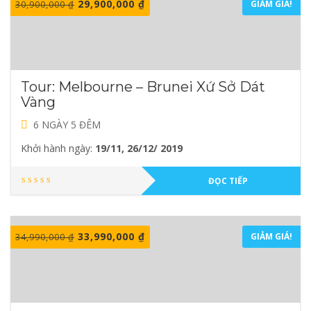
29,900,000
₫
GIẢM GIÁ!
30,900,000
₫
Tour: Melbourne – Brunei Xứ Sở Dát
Vàng
6 NGÀY 5 ĐÊM
Khởi hành ngày:
19/11, 26/12/ 2019
ĐỌC TIẾP
33,990,000
₫
GIẢM GIÁ!
34,990,000
₫