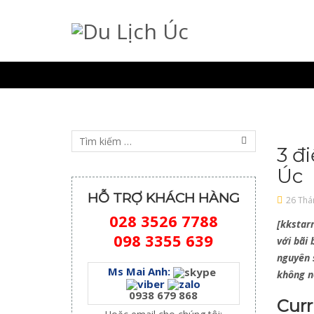
3 đ
Úc
HỖ TRỢ KHÁCH HÀNG
26 Thá
028 3526 7788
[kkstarr
098 3355 639
với bãi
nguyên 
Ms Mai Anh:
không n
0938 679 868
Curr