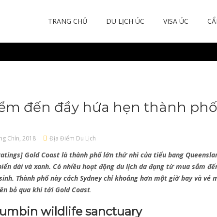
TRANG CHỦ
DU LỊCH ÚC
VISA ÚC
CẨ
iểm đến đầy hứa hẹn thành phố
ng Chín, 2018
Địa Điểm Du Lịch
atings] Gold Coast là thành phố lớn thứ nhì của tiểu bang Queenslan
 biển dài và xanh. Có nhiều hoạt động du lịch da đạng từ mua sắm đ
sinh. Thành phố này cách Sydney chỉ khoảng hơn một giờ bay và vé má
ên bỏ qua khi tới Gold Coast
.
umbin wildlife sanctuary