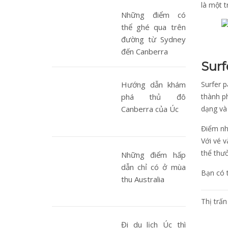
là một t
Những điểm có
thể ghé qua trên
đường từ Sydney
đến Canberra
Surf
Surfer p
Hướng dẫn khám
thành ph
phá thủ đô
dạng và
Canberra của Úc
Điểm nh
Với vé 
thể thưở
Những điểm hấp
dẫn chỉ có ở mùa
Bạn có t
thu Australia
Điề
Thị trấn
hướ
Đi du lịch Úc thì
bài