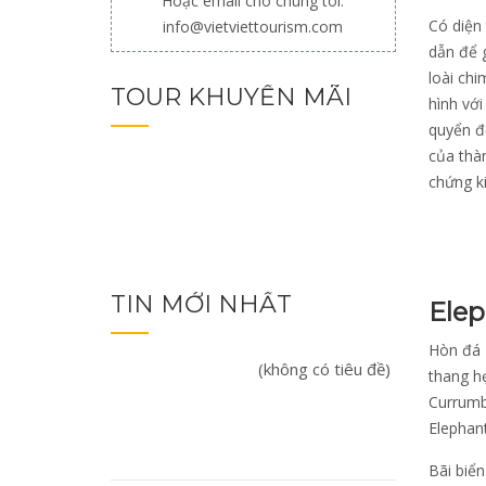
Hoặc email cho chúng tôi:
Có diện 
info@vietviettourism.com
dẫn để g
loài chi
TOUR KHUYẾN MÃI
hình với
quyển đ
của thà
chứng ki
TIN MỚI NHẤT
Elep
Hòn đá 
(không có tiêu đề)
thang hẹ
Currumbi
Elephant
Bãi biể