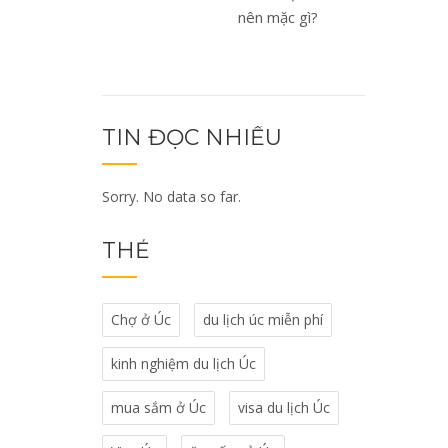
nên mặc gì?
viết
TIN ĐỌC NHIỀU
Sorry. No data so far.
THẺ
Chợ ở Úc
du lịch úc miễn phí
kinh nghiệm du lịch Úc
mua sắm ở Úc
visa du lịch Úc