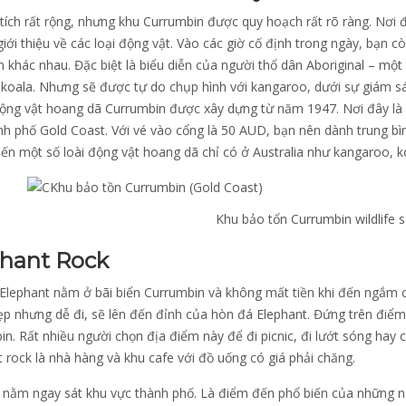
tích rất rộng, nhưng khu Currumbin được quy hoạch rất rõ ràng. Nơi 
iới thiệu về các loại động vật. Vào các giờ cố định trong ngày, bạn 
m khác nhau. Đặc biệt là biểu diễn của người thổ dân Aboriginal – một
 koala. Nhưng sẽ được tự do chụp hình với kangaroo, dưới sự giám sá
ộng vật hoang dã Currumbin được xây dựng từ năm 1947. Nơi đây là 
nh phố Gold Coast. Với vé vào cổng là 50 AUD, bạn nên dành trung bì
ến một số loài động vật hoang dã chỉ có ở Australia như kangaroo, k
Khu bảo tổn Currumbin wildlife 
hant Rock
Elephant nằm ở bãi biển Currumbin và không mất tiền khi đến ngắm cả
p nhưng dễ đi, sẽ lên đến đỉnh của hòn đá Elephant. Đứng trên điểm 
n. Rất nhiều người chọn địa điểm này để đi picnic, đi lướt sóng hay 
 rock là nhà hàng và khu cafe với đồ uống có giá phải chăng.
n nằm ngay sát khu vực thành phố. Là điểm đến phổ biến của những n