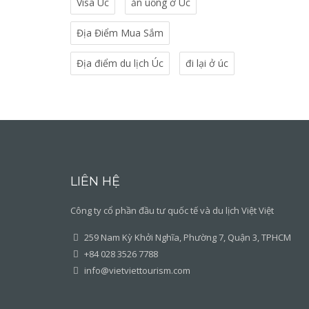
Visa Úc
ăn uống ở Úc
Địa Điểm Mua Sắm
Địa điểm du lịch Úc
đi lại ở úc
LIÊN HỆ
Công ty cổ phần đầu tư quốc tế và du lịch Việt Việt
259 Nam Kỳ Khởi Nghĩa, Phường 7, Quận 3, TPHCM
+84 028 3526 7788
info@vietviettourism.com