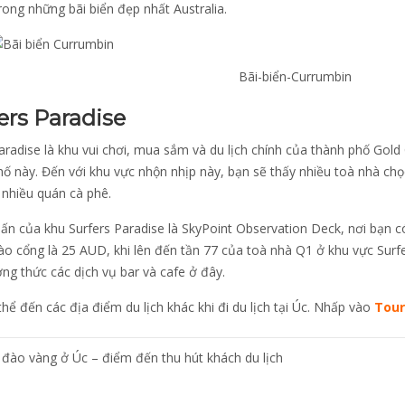
rong những bãi biển đẹp nhất Australia.
Bãi-biển-Currumbin
ers Paradise
aradise là khu vui chơi, mua sắm và du lịch chính của thành phố Gold
ố này. Đến với khu vực nhộn nhịp này, bạn sẽ thấy nhiều toà nhà chọ
 nhiều quán cà phê.
ấn của khu Surfers Paradise là SkyPoint Observation Deck, nơi bạn 
vào cổng là 25 AUD, khi lên đến tần 77 của toà nhà Q1 ở khu vực Sur
ng thức các dịch vụ bar và cafe ở đây.
hể đến các địa điểm du lịch khác khi đi du lịch tại Úc. Nhấp vào
Tour
u
 đào vàng ở Úc – điểm đến thu hút khách du lịch
ng